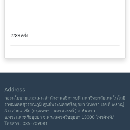
2789 ครั้ง
Address
กองนโยบายและแผน สำนักงานอธิการบดี มหาวิทยาลัยเทคโนโลยี
ราชมงคลสุวรรณภูมิ ศูนย์พระนครศรีอยุธยา หันตรา เลขที่ 60 หมู่
3 ถ.สายเอเซีย (กรุงเทพฯ - นครสวรรค์ ) ต.หันตรา
อ.พระนครศรีอยุธยา จ.พระนครศรีอยุธยา 13000 โทรศัพท์/
โทรสาร : 035-709081