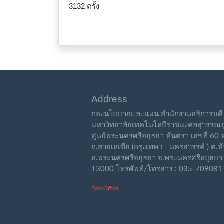
3132 ครั้ง
Address
กองนโยบายและแผน สำนักงานอธิการบดี
มหาวิทยาลัยเทคโนโลยีราชมงคลสุวรรณภู
ศูนย์พระนครศรีอยุธยา หันตรา เลขที่ 60 ห
ถ.สายเอเซีย (กรุงเทพฯ - นครสวรรค์ ) ต.
อ.พระนครศรีอยุธยา จ.พระนครศรีอยุธยา
13000 โทรศัพท์/โทรสาร : 035-709081
BackOffice